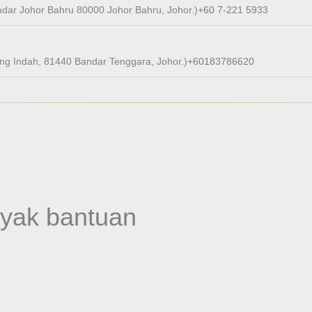
dar Johor Bahru 80000 Johor Bahru, Johor.)
+60 7-221 5933
ng Indah, 81440 Bandar Tenggara, Johor.)
+60183786620
nyak bantuan
A UNTUK
TENTANG
DUKUNGAN
LI
Tentang
Daftarkan Airvida
 Resmi