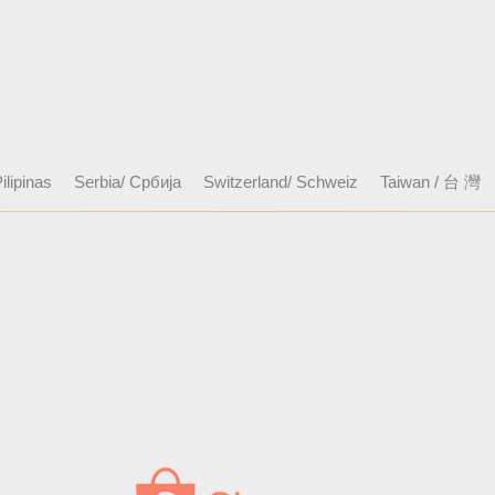
ilipinas
Serbia/ Србија
Switzerland/ Schweiz
Taiwan / 台 灣