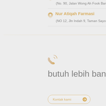
(No. 90, Jalan Wong Ah Fook Ban
Nur Atiqah Farmasi
(NO 12, Jln Indah 9, Taman Sayo
butuh lebih ba
PRODUK
DIMAN
MEMBE
Kontak kami
Airvida L1
Penjual