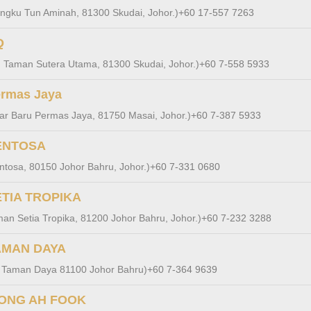
ngku Tun Aminah, 81300 Skudai, Johor.)
+60 17-557 7263
Q
3, Taman Sutera Utama, 81300 Skudai, Johor.)
+60 7-558 5933
rmas Jaya
ar Baru Permas Jaya, 81750 Masai, Johor.)
+60 7-387 5933
ENTOSA
ntosa, 80150 Johor Bahru, Johor.)
+60 7-331 0680
TIA TROPIKA
aman Setia Tropika, 81200 Johor Bahru, Johor.)
+60 7-232 3288
AMAN DAYA
 Taman Daya 81100 Johor Bahru)
+60 7-364 9639
WONG AH FOOK