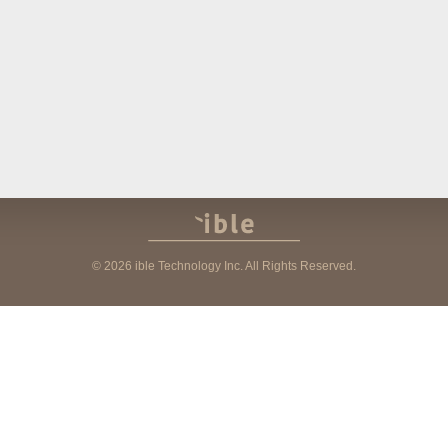
Arti ible
Periksa status ga
Cakupan Ible Airvida
FAQ
Kontak Bisnis
Dukungan Lokal
© 2026 ible Technology Inc. All Rights Reserved.