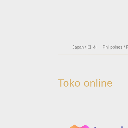
Japan / 日 本
Philippines / P
Toko online