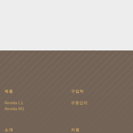
제품
구입처
Airvida L1
유통업체
Airvida M1
소개
지원