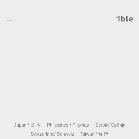
Japan / 日 本
Philippines / Pilipinas
Serbia/ Србија
Switzerland/ Schweiz
Taiwan / 台 灣