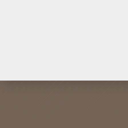
PRODUK
DIMAN
MEMBE
Airvida L1
Penjual
Airvida M1