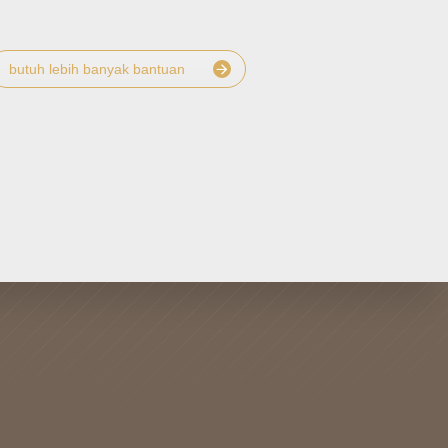
butuh lebih banyak bantuan
IKUTI KAMI
 Anda
berita
ransi