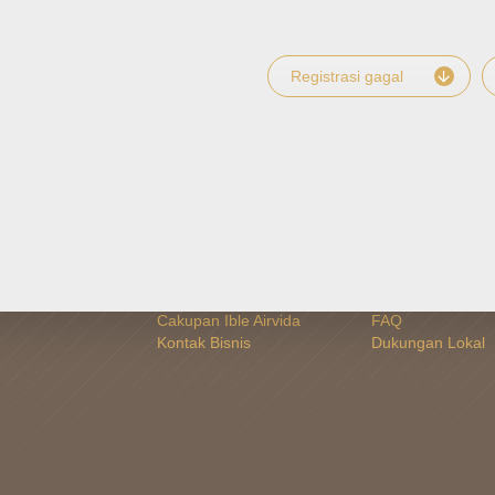
Registrasi gagal
A UNTUK
TENTANG
DUKUNGAN
LI
Tentang
Daftarkan Airvida
 Resmi
Arti ible
Periksa status ga
Cakupan Ible Airvida
FAQ
Kontak Bisnis
Dukungan Lokal