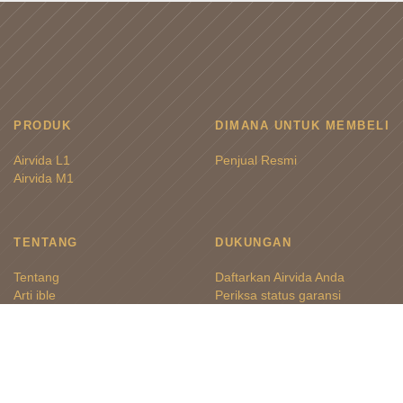
PRODUK
DIMANA UNTUK MEMBELI
Airvida L1
Penjual Resmi
Airvida M1
TENTANG
DUKUNGAN
Tentang
Daftarkan Airvida Anda
Arti ible
Periksa status garansi
Cakupan Ible Airvida
FAQ
Kontak Bisnis
Dukungan Lokal
IKUTI KAMI