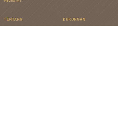
Airvida M1
TENTANG
DUKUNGAN
Tentang
Daftarkan Airvida Anda
Arti ible
Periksa status garansi
Cakupan Ible Airvida
FAQ
Kontak Bisnis
Dukungan Lokal
IKUTI KAMI
berita