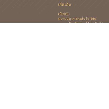
เกี่ยวกับ
เกี่ยวกับ
ความหมายของคำว่า ‘ible’
ครอบครัวผลิตภัณฑ์ ible Airvida
ข่าว
ติดต่อธุรกิจ
คำรับรอง
สนับสนุน
คำรับรอง
ลงทะเบียน ible Airvida ของคุณ
การรับประกันสินค้า
คำถามที่ถามบ่อย
การสนับสนุนในประเทศไทย