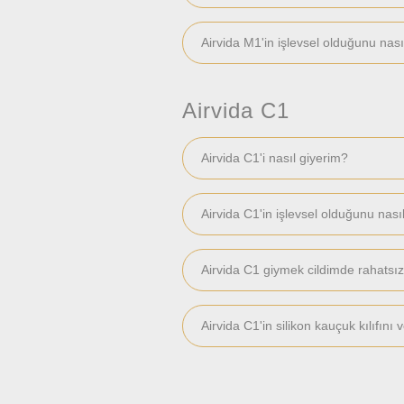
Airvida M1'in işlevsel olduğunu nas
Airvida C1
Airvida C1'i nasıl giyerim?
Airvida C1'in işlevsel olduğunu nas
Airvida C1 giymek cildimde rahatsızl
Airvida C1'in silikon kauçuk kılıfını