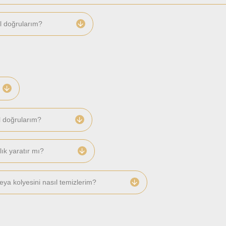
ıl doğrularım?
ıl doğrularım?
ık yaratır mı?
 veya kolyesini nasıl temizlerim?