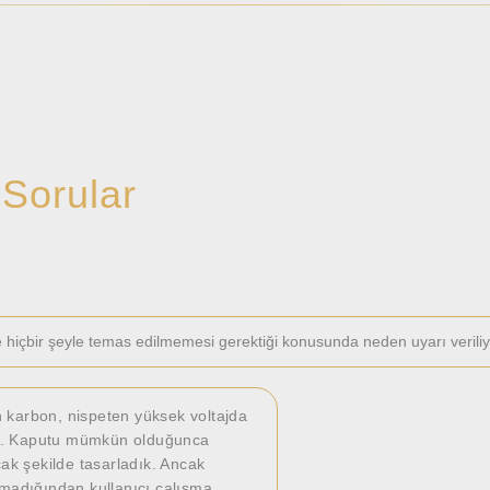
 Sorular
 hiçbir şeyle temas edilmemesi gerektiği konusunda neden uyarı verili
an karbon, nispeten yüksek voltajda
dır. Kaputu mümkün olduğunca
ak şekilde tasarladık. Ancak
madığından kullanıcı çalışma