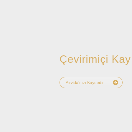
Çevirimiçi Kay
Airvida'nızı Kaydedin