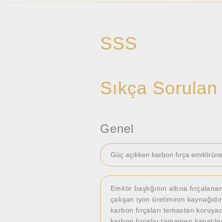
SSS
Sıkça Sorulan
Genel
Güç açıkken karbon fırça emitörüne
Emitör başlığının altına fırçalan
çalışan iyon üretiminin kaynağı
karbon fırçaları temastan koruyac
karbon fırçalar tamamen kapatıla