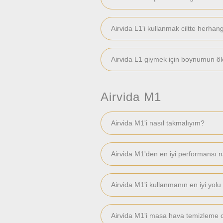
Airvida L1'i kullanmak ciltte herhan
Airvida L1 giymek için boynumun ö
Airvida M1
Airvida M1'i nasıl takmalıyım?
Airvida M1'den en iyi performansı na
Airvida M1'i kullanmanın en iyi yolu
Airvida M1'i masa hava temizleme ci