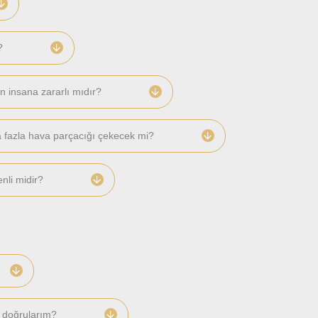
?
n insana zararlı mıdır?
ha fazla hava parçacığı çekecek mi?
enli midir?
l doğrularım?