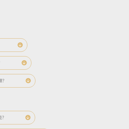
？
清理？
能？