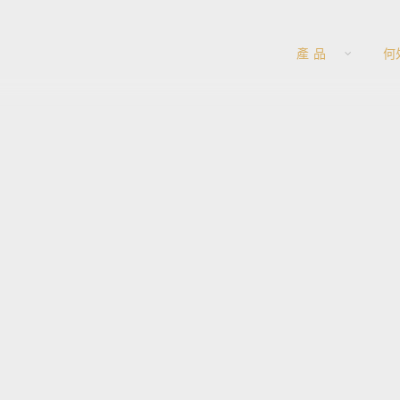
產 品
何