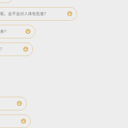
的臭氧，会不会对人体有危害？
来?
吗？
？