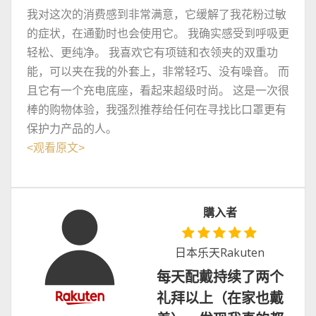
我对这次的消费感到非常满意，它缓解了我花粉过敏
的症状，在通勤时也会使用它。 我确实感受到呼吸更
轻松、更纯净。 我喜欢它有项链和衣领夹的双重功
能，可以夹在我的外套上，非常轻巧、没有噪音。 而
且它有一个充电底座，看起来超级时尚。 这是一次很
棒的购物体验，我强烈推荐给任何在寻找比口罩更有
保护力产品的人。
<
观看原文
>
購入者
日本乐天Rakuten
每天配戴持续了两个
礼拜以上（在家也戴