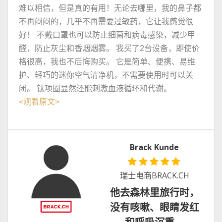
难以相信，但是真的有用！无论去哪里，我的鼻子都
不再闷闷的，几乎不再需要过敏药，它让我感觉很
好！ 不戴口罩也可以防止细菌和病毒感染，减少甲
醛，防止灰尘和香烟烟雾。 我买了2台设备，即使价
格很高，我也不后悔购买。 它是简单、便携、易维
护、轻巧的迷你空气清净机，不需要使用时可以关
闭。 钛项圈显然还能刺激血液循环和代谢。
<
观看原文
>
Brack Kunde
瑞士电商BRACK.CH
他去森林里旅行时，
没有咳嗽、眼睛发红