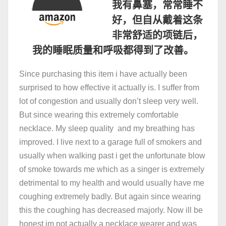
我有鼻塞，常常睡不
好，但自从戴着这条
非常舒适的项链后，
我的睡眠质量和呼吸都得到了改善。
Since purchasing this item i have actually been
surprised to how effective it actually is. I suffer from
lot of congestion and usually don’t sleep very well.
But since wearing this extremely comfortable
necklace. My sleep quality and my breathing has
improved. I live next to a garage full of smokers and
usually when walking past i get the unfortunate blow
of smoke towards me which as a singer is extremely
detrimental to my health and would usually have me
coughing extremely badly. But again since wearing
this the coughing has decreased majorly. Now ill be
honest im not actually a necklace wearer and was