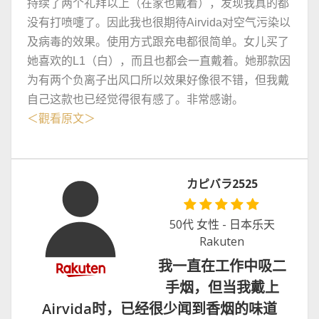
持续了两个礼拜以上（在家也戴着），发现我真的都
没有打喷嚏了。因此我也很期待Airvida对空气污染以
及病毒的效果。使用方式跟充电都很简单。女儿买了
她喜欢的L1（白），而且也都会一直戴着。她那款因
为有两个负离子出风口所以效果好像很不错，但我戴
自己这款也已经觉得很有感了。非常感谢。
＜觀看原文＞
カピバラ2525
50代 女性 - 日本乐天
Rakuten
我一直在工作中吸二
手烟，但当我戴上
Airvida时，已经很少闻到香烟的味道