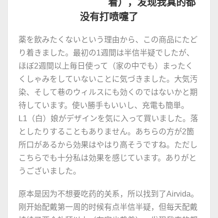
着），发现我真的都
没有打喷嚏了
薬を飲みたくないという理由から、この商品にたど
り着きました。最初の1週間は半信半疑でしたが、
ほぼ2週間以上毎日使って（家の中でも）まったく
くしゃみをしていないことに気づきました。大気汚
染、そして巷のウィルスにも効くのではないかと期
待しています。使い勝手もいいし、充電も簡単。
L1（白）娘がデザインを気に入って買いました。落
としたりすることもありません。あちらの方が2箇
所口があるから効果はやはり高そうですね。ただし
こちらでも十分私は効果を感じています。ありがと
うございました。
原本是因为不想要吃药的关系，所以找到了Airvida。
刚开始配戴第一周的时候有点半信半疑，但每天配戴