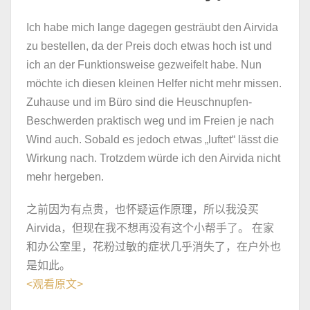
Ich habe mich lange dagegen gesträubt den Airvida
zu bestellen, da der Preis doch etwas hoch ist und
ich an der Funktionsweise gezweifelt habe. Nun
möchte ich diesen kleinen Helfer nicht mehr missen.
Zuhause und im Büro sind die Heuschnupfen-
Beschwerden praktisch weg und im Freien je nach
Wind auch. Sobald es jedoch etwas „luftet“ lässt die
Wirkung nach. Trotzdem würde ich den Airvida nicht
mehr hergeben.
之前因为有点贵，也怀疑运作原理，所以我没买
Airvida，但现在我不想再没有这个小帮手了。 在家
和办公室里，花粉过敏的症状几乎消失了，在户外也
是如此。
<
观看原文
>