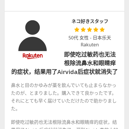
ネコ好きスタッフ
50代 女性 - 日本乐天
Rakuten
即使吃过敏药也无法
根除流鼻水和眼睛痒
的症状，结果用了Airvida后症状就消失了
鼻水と目のかゆみが薬を飲んでいても止まらなかっ
たのが、とまりました。購入できて良かったです。
それにとても早く届けていただけたので助かりまし
た。
即使吃过敏药也无法根除流鼻水和眼睛痒的症状，结