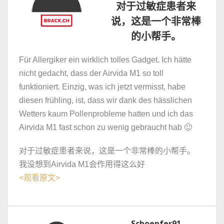
对于过敏症患者来
说，这是一个非常棒
的小帮手。
Für Allergiker ein wirklich tolles Gadget. Ich hätte
nicht gedacht, dass der Airvida M1 so toll
funktioniert. Einzig, was ich jetzt vermisst, habe
diesen frühling, ist, dass wir dank des hässlichen
Wetters kaum Pollenprobleme hatten und ich das
Airvida M1 fast schon zu wenig gebraucht hab 🙂
对于过敏症患者来说，这是一个非常棒的小帮手。
我没想到Airvida M1会作用得这么好
<
观看原文
>
Schoepfer91