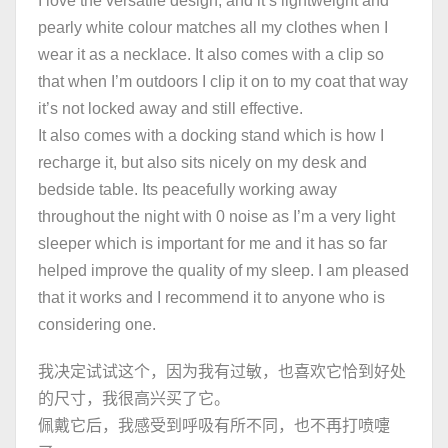
I love the versatile design, and it’s lightweight and
pearly white colour matches all my clothes when I
wear it as a necklace. It also comes with a clip so
that when I’m outdoors I clip it on to my coat that way
it’s not locked away and still effective.
It also comes with a docking stand which is how I
recharge it, but also sits nicely on my desk and
bedside table. Its peacefully working away
throughout the night with 0 noise as I’m a very light
sleeper which is important for me and it has so far
helped improve the quality of my sleep. I am pleased
that it works and I recommend it to anyone who is
considering one.
我决定试试这个，因为我有过敏，也喜欢它恰到好处
的尺寸，我很高兴买了它。
佩戴它后，我感受到呼吸有所不同，也不再打喷嚏