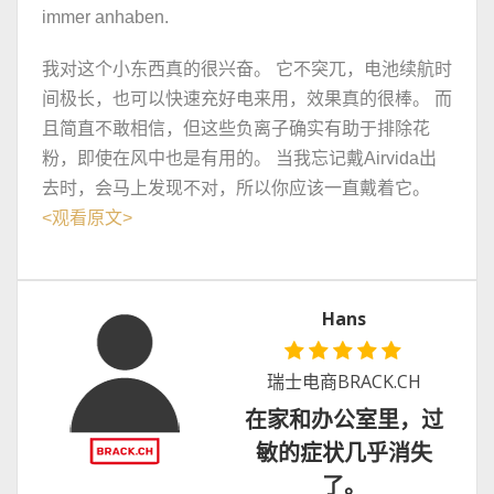
immer anhaben.
我对这个小东西真的很兴奋。 它不突兀，电池续航时
间极长，也可以快速充好电来用，效果真的很棒。 而
且简直不敢相信，但这些负离子确实有助于排除花
粉，即使在风中也是有用的。 当我忘记戴Airvida出
去时，会马上发现不对，所以你应该一直戴着它。
<
观看原文
>
Hans
瑞士电商BRACK.CH
在家和办公室里，过
敏的症状几乎消失
了。