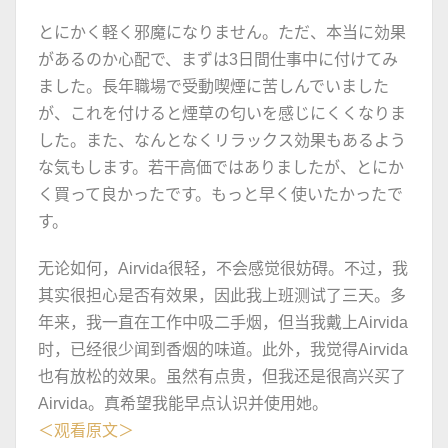
とにかく軽く邪魔になりません。ただ、本当に効果
があるのか心配で、まずは3日間仕事中に付けてみ
ました。長年職場で受動喫煙に苦しんでいました
が、これを付けると煙草の匂いを感じにくくなりま
した。また、なんとなくリラックス効果もあるよう
な気もします。若干高価ではありましたが、とにか
く買って良かったです。もっと早く使いたかったで
す。
无论如何，Airvida很轻，不会感觉很妨碍。不过，我
其实很担心是否有效果，因此我上班测试了三天。多
年来，我一直在工作中吸二手烟，但当我戴上Airvida
时，已经很少闻到香烟的味道。此外，我觉得Airvida
也有放松的效果。虽然有点贵，但我还是很高兴买了
Airvida。真希望我能早点认识并使用她。
＜观看原文＞