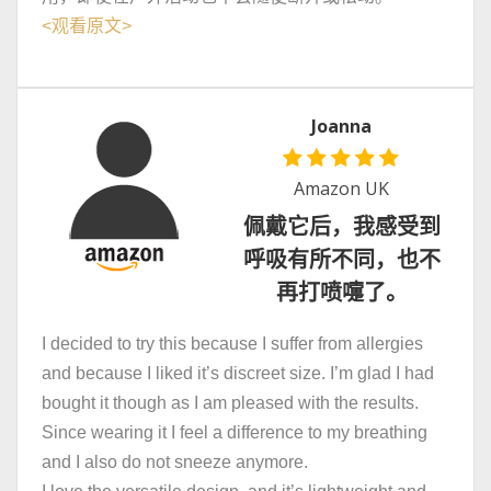
<
观看原文
>
Joanna
Amazon UK
佩戴它后，我感受到
呼吸有所不同，也不
再打喷嚏了。
I decided to try this because I suffer from allergies
and because I liked it’s discreet size. I’m glad I had
bought it though as I am pleased with the results.
Since wearing it I feel a difference to my breathing
and I also do not sneeze anymore.