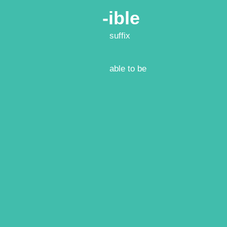
-ible
suffix
able to be
產 品
何處購