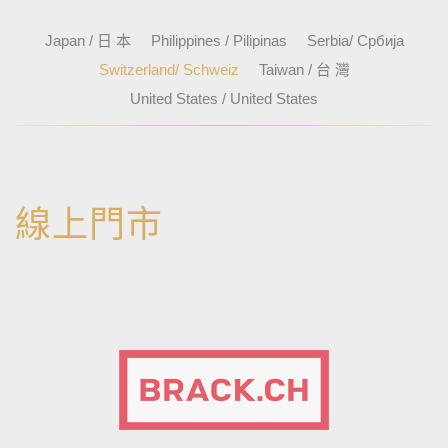
Japan / 日 本
Philippines / Pilipinas
Serbia/ Србија
Switzerland/ Schweiz
Taiwan / 台 灣
United States / United States
線上門市