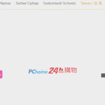
ilipinas
Serbia/ Србија
Switzerland/ Schweiz
Taiwan / 台 灣