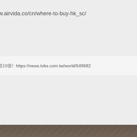
w.airvida.co/cn/where-to-buy-hk_sc/
10倍！
https://news.tvbs.com.tw/world/549682