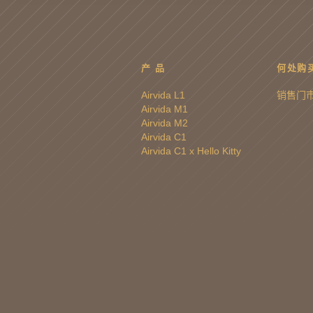
产 品
何处购
Airvida L1
销售门
Airvida M1
Airvida M2
Airvida C1
Airvida C1 x Hello Kitty