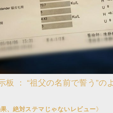
掲示板 ： “祖父の名前で誓う”
効果、絶対ステマじゃないレビュー
》