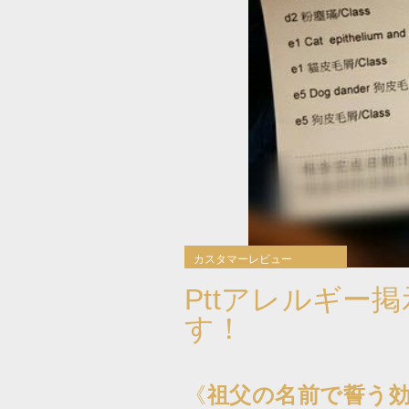
カスタマーレビュー
Pttアレルギー
す！
《
祖父の名前で誓う