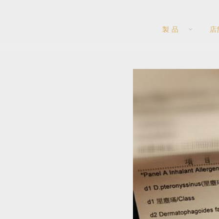
製 品
店