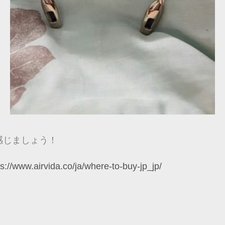
感じましょう！
ps://www.airvida.co/ja/where-to-buy-jp_jp/