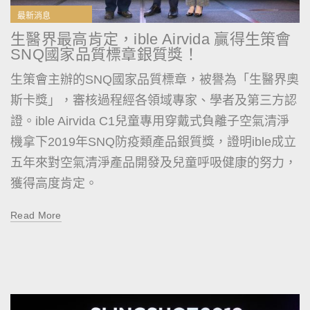
最新消息
生醫界最高肯定，ible Airvida 贏得生策會
SNQ國家品質標章銀質獎！
生策會主辦的SNQ國家品質標章，被譽為「生醫界奧
斯卡獎」，審核過程經各領域專家、學者及第三方認
證。ible Airvida C1兒童專用穿戴式負離子空氣清淨
機拿下2019年SNQ防疫類產品銀質獎，證明ible成立
五年來對空氣清淨產品開發及兒童呼吸健康的努力，
獲得高度肯定。
Read More