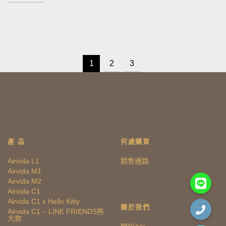
1
2
3
產 品
何處購買
Airvida L1
銷售通路
Airvida M1
Airvida M2
Airvida C1
Airvida C1 x Hello Kitty
關於我們
Airvida C1 – LINE FRIENDS熊
大款