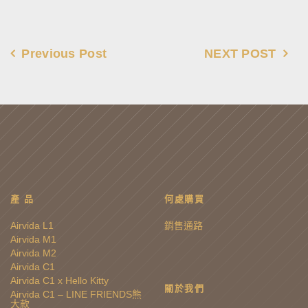
Previous Post
NEXT POST
產 品
何處購買
Airvida L1
銷售通路
Airvida M1
Airvida M2
Airvida C1
Airvida C1 x Hello Kitty
關於我們
Airvida C1 – LINE FRIENDS熊
大款