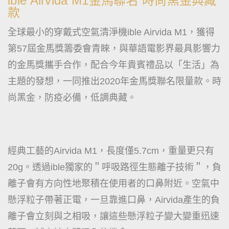
ible Airvida M1金馬聯名 時尚黑金典藏
款
全球最小的穿戴式空氣清淨機ible Airvida M1，獲得
第57屆金馬獎籌委會青睞，與華語電影界最具影響力
的金馬獎攜手合作，配合今年貴賓禮品以「生活」為
主題的發想，一同推出2020年金馬獎聯名限量款。時
尚黑金，防疫必備，低調典藏。
經典工藝的Airvida M1，長度僅5.7cm，重量更只有
20g。透過ible獨家的＂呼吸路徑生態離子技術＂，負
離子會有方向性地聚積在使用者的口鼻附近。空氣中
懸浮粒子帶著正電，一旦靠進口鼻，Airvida產生的負
離子會立刻與之相吸，讓這些懸浮粒子變大變重迅速