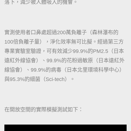
落下，減少被人體吸入的機會。
實測使用者口鼻處超過200萬負離子（森林瀑布的
100倍負離子量），淨化效率無可比擬。經過第三方
專業實驗室驗證，可有效減少99.9%的PM2.5（日本
遠紅外線協會）、99.9%的花粉過敏原（日本遠紅外
線協會）、99.9%的病毒（日本北里環境科學中心）
與95.3%的細菌（Sci-tech）。
在開放空間的實際模擬測試如下：