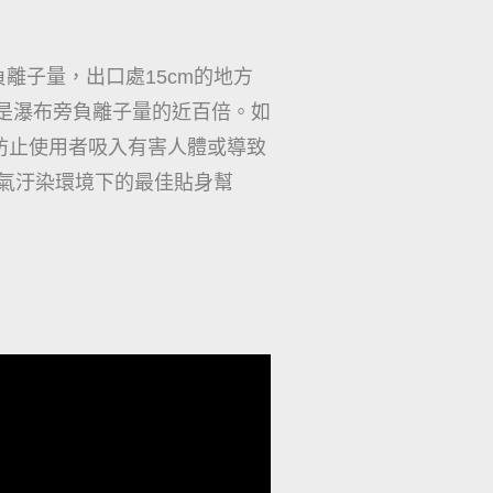
米級負離子量，出口處15cm的地方
3約是瀑布旁負離子量的近百倍。如
防止使用者吸入有害人體或導致
，是空氣汙染環境下的最佳貼身幫