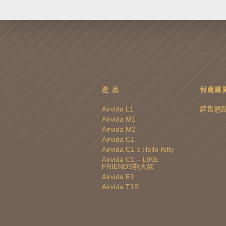
產 品
何處購
Airvida L1
銷售通
Airvida M1
Airvida M2
Airvida C1
Airvida C1 x Hello Kitty
Airvida C1 – LINE
FRIENDS熊大款
Airvida E1
Airvida T1S