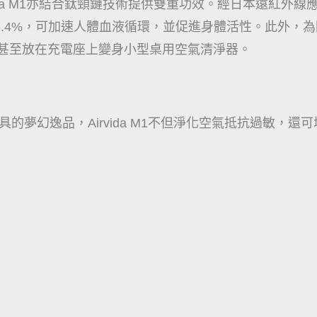
da M1亦結合鈦頸鏈技術提供雙重功效。經日本遠紅外線應用研
.4%，可加速人體血液循環，並促進身體活性。此外，為因應
，甚至放在充電座上變身小型桌用空氣清淨器。
兼具的夢幻逸品，Airvida M1不但淨化空氣抵抗過敏，