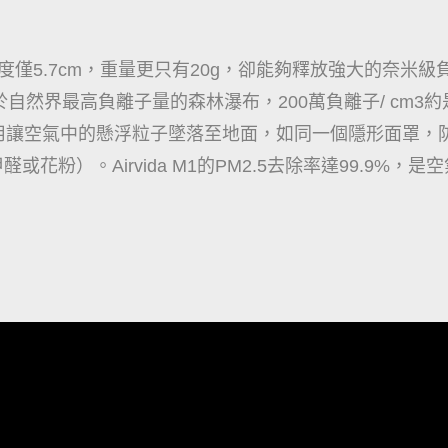
 M1，長度僅5.7cm，重量更只有20g，卻能夠釋放強大的奈
相較於自然界最高負離子量的森林瀑布，200萬負離子/ cm
用讓空氣中的懸浮粒子墜落至地面，如同一個隱形面罩，
醛或花粉）。Airvida M1的PM2.5去除率達99.9%