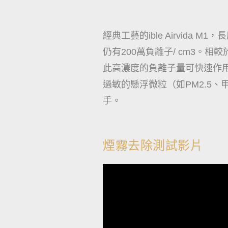
經典工藝的ible Airvida
仍有200萬負離子/ cm3。
此高濃度的負離子量可快速作
過敏的懸浮微粒（如PM2.5、甲
手。
煙霧去除測試影片