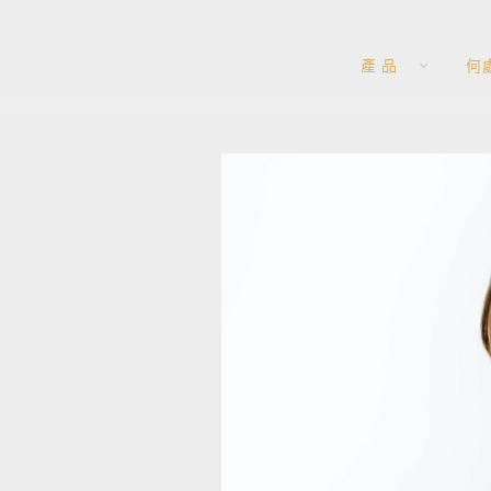
產 品
何