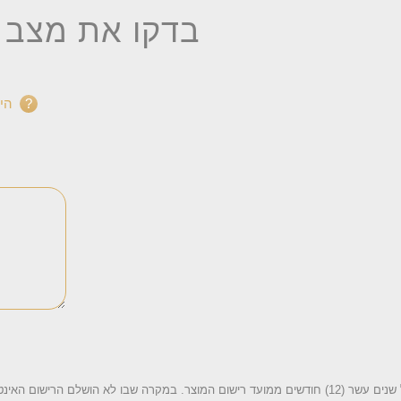
בדקו את מצב 
הי
נטי, תאריך היצרן כפי שנרשם אצל