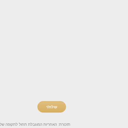
תזכורת: האחריות המוגבלת תחול לתקופה של שנים עשר (12) חודשים ממועד רישום המוצר. במקרה שבו לא הושלם הרישום האינטר