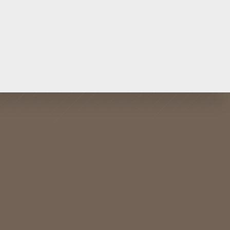
S
SUPPORT
Register Your Airvida
Check Warranty Status
FAQ
Local Support