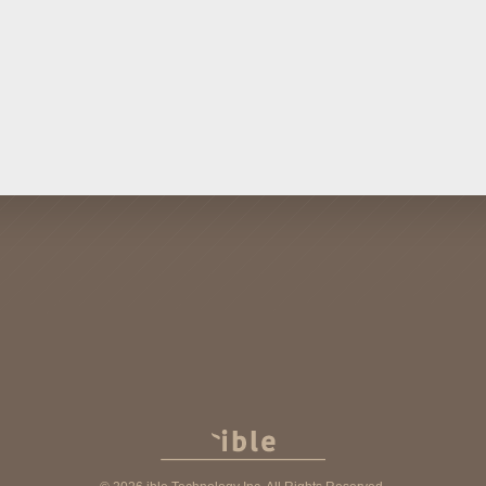
 TO BUY
ABOUT
TESTIMONIAL
ed Retailers
About ible
User Reviews
News
Business Contact