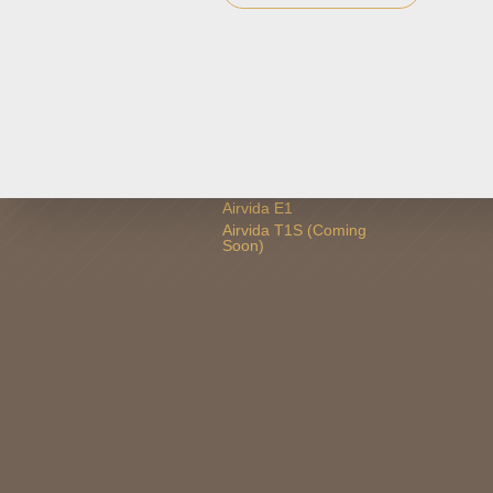
PRODUCT
WHERE
Airvida L1
Authoriz
Airvida M1
Airvida M2
Airvida C1
Airvida C1 x Hello Kitty
Airvida E1
Airvida T1S (Coming
Soon)